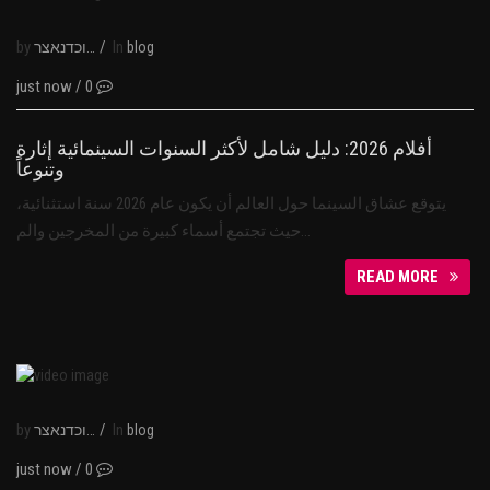
by
/
In
נבוכדנאצר
blog
just now
/
0
أفلام 2026: دليل شامل لأكثر السنوات السينمائية إثارة
وتنوعاً
يتوقع عشاق السينما حول العالم أن يكون عام 2026 سنة استثنائية،
حيث تجتمع أسماء كبيرة من المخرجين والم…
READ MORE
by
/
In
נבוכדנאצר
blog
just now
/
0