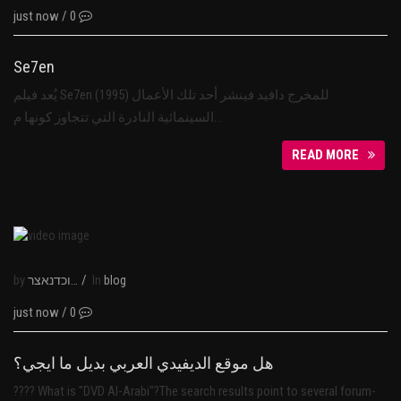
just now
/
0
Se7en
يُعد فيلم Se7en (1995) للمخرج دافيد فينشر أحد تلك الأعمال
السينمائية النادرة التي تتجاوز كونها م…
READ MORE
by
/
In
נבוכדנאצר
blog
just now
/
0
هل موقع الديفيدي العربي بديل ما ايجي؟
???? What is "DVD Al-Arabi"?The search results point to several forum-