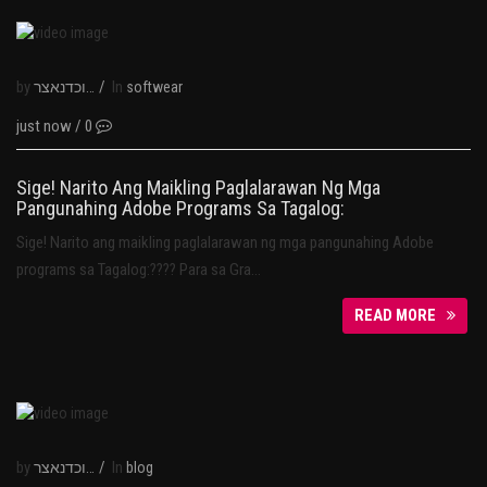
by
/
In
נבוכדנאצר
softwear
just now
/
0
Sige! Narito Ang Maikling Paglalarawan Ng Mga
Pangunahing Adobe Programs Sa Tagalog:
Sige! Narito ang maikling paglalarawan ng mga pangunahing Adobe
programs sa Tagalog:???? Para sa Gra…
READ MORE
by
/
In
נבוכדנאצר
blog