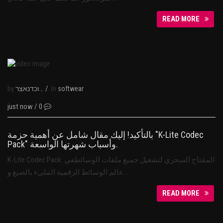
READ MORE
by
/
In
נבוכדנאצר
softwear
just now
/
0
بالتأكيد! إليك مقال شامل عن أهمية حزمة "K-Lite Codec
Pack" وأسباب شهرتها الواسعة.
K-Lite Codec Pack: المفتاح السحري لتشغيل جميع ملفات الوسائطفي
عالم الوسائط الرقمية المليء بالصيغ و…
READ MORE