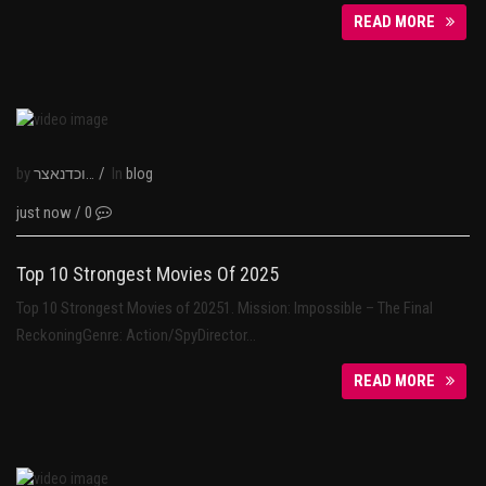
READ MORE
by
/
In
נבוכדנאצר
blog
just now
/
0
Top 10 Strongest Movies Of 2025
Top 10 Strongest Movies of 20251. Mission: Impossible – The Final
ReckoningGenre: Action/SpyDirector…
READ MORE