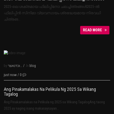
2025-ലെ ശക്തമായ ഫിലിപ്പിനോ ചലച്ചിത്രങ്ങൾ2025-ൽ
ഫിലിപ്പിൻ സിനിമാ വ്യവസായം ശ്രദ്ധേയമായ നിരവധി
ചിത്രങ…
READ MORE
by
/
In
נבוכדנאצר
blog
just now
/
0
Ang Pinakamalakas Na Pelikula Ng 2025 Sa Wikang
Tagalog
Ang Pinakamalakas na Pelikula ng 2025 sa Wikang TagalogAng taong
2025 ay naging isang makasaysayan…