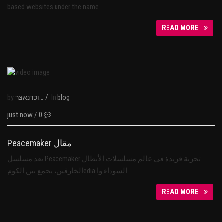
based websites under the name …
READ MORE
by
/
In
נבוכדנאצר
blog
just now
/
0
Peacemaker مقال
يعد مسلسل Peacemaker تجربة فريدة في عالم مسلسلات الأبطال
الخارقين، يجمع بين الكومedia السوداء وا…
READ MORE