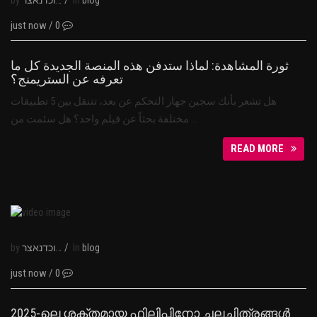
by
/
In
נבוכדנאצר
blog
just now
/
0
ثورة المشاهدة: لماذا ستدفن هذه المنصة الجديدة كل ما
تعرفه عن الستريمنج؟
هل تشعر بأنك سجين جهاز التحكم عن بعد، تتنقل بين 5 تطبيقات
مختلفة بحثاً عن فيلم واحد؟ هل سئمت من …
READ MORE
by
/
In
נבוכדנאצר
blog
just now
/
0
2025-ലെ ശക്തമായ ഫിലിപ്പിനോ ചലച്ചിത്രങ്ങൾ