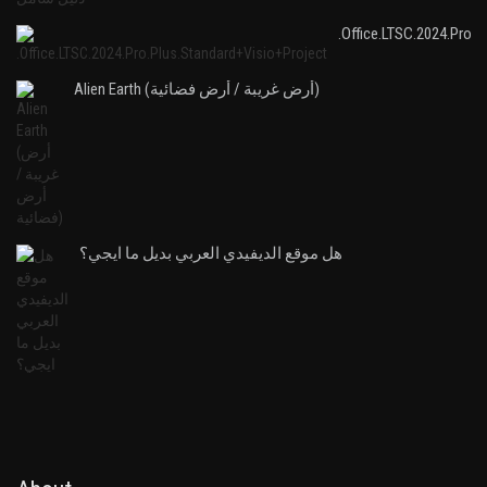
.Office.LTSC.2024.Pro.P
Alien Earth (أرض غريبة / أرض فضائية)
هل موقع الديفيدي العربي بديل ما ايجي؟