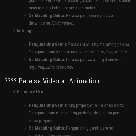
graphics. Perpekto para sa logo, icon, at illustrations dahil
hindi malabo kahit i-zoom nang malaki.
Sa Madaling Salita:
Para sa paggawa ng logo at
drawings na
hindi malabo
.
InDesign
Pangunahing Gamit:
Para sa layout ng maraming pahina.
Ginagamit para sa mga magazine, brochure, flyer, at libro.
Sa Madaling Salita:
Para sa pag-aayos ng disenyo sa
mga
magazine at booklet
.
???? Para sa Video at Animation
Premiere Pro
Pangunahing Gamit:
Ang propesyonal na video editor.
Ginagamit para mag-edit ng pelikula, vlog, at iba pang
video projects.
Sa Madaling Salita:
Pangunahing gamit para sa
pagtatagpi-tagpi ng video
.