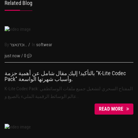
Related Blog
By
/
In
נבוכדנאצר
softwear
just now
/
0
بالتأكيد! إليك مقال شامل عن أهمية حزمة "K-Lite Codec
Pack" وأسباب شهرتها الواسعة.
K-Lite Codec Pack: المفتاح السحري لتشغيل جميع ملفات الوسائطفي
عالم الوسائط الرقمية المليء بالصيغ و…
READ MORE