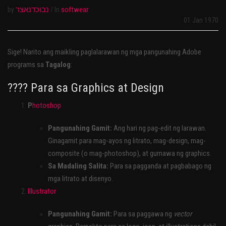
נבוכדנאצר
softwear
by
/
In
01 Jan 1970
Sige! Narito ang maikling paglalarawan ng mga pangunahing Adobe
programs sa
Tagalog
:
???? Para sa Graphics at Design
P
hotoshop
Pangunahing Gamit:
Ang hari ng pag-edit ng larawan.
Ginagamit para mag-ayos ng litrato, mag-design, mag-
composite (o mag-photoshop), at gumawa ng graphics.
Sa Madaling Salita:
Para sa pagganda at pagbabago ng
mga litrato at disenyo.
Illustrator
Pangunahing Gamit:
Para sa paggawa ng
vector