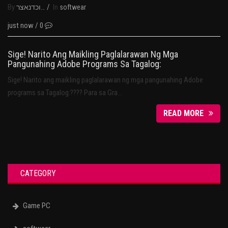
By
/
In
נבוכדנאצר
softwear
just now
/
0
Sige! Narito Ang Maikling Paglalarawan Ng Mga
Pangunahing Adobe Programs Sa Tagalog:
Sige! Narito ang maikling paglalarawan ng mga pangunahing Adobe
programs sa Tagalog:???? Para sa Gra…
READ MORE
CATEGORY
Game PC