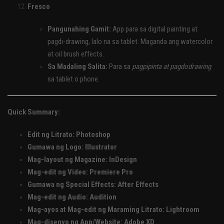
Fresco
Pangunahing Gamit:
App para sa digital painting at
pagdi-drawing, lalo na sa tablet. Maganda ang watercolor
at oil brush effects.
Sa Madaling Salita:
Para sa
pagpipinta at pagdodrawing
sa tablet o phone.
Quick Summary:
Edit ng Litrato:
Photoshop
Gumawa ng Logo:
Illustrator
Mag-layout ng Magazine:
InDesign
Mag-edit ng Video:
Premiere Pro
Gumawa ng Special Effects:
After Effects
Mag-edit ng Audio:
Audition
Mag-ayos at Mag-edit ng Maraming Litrato:
Lightroom
Mag-disenyo ng App/Website:
Adobe XD