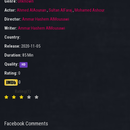
Genre:
Unknown
Actor:
Ahmed AlAounan
,
Sultan AlFaraj
,
Mohamed Ashour
Director:
Ammar Hashem AlMousawi
Writer:
Ammar Hashem AlMousawi
Country:
Release:
2020-11-05
Duration:
85 Min
Quality:
HD
Rating:
0
0
Rating(1)
Facebook Comments